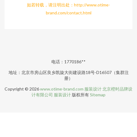
如若转载，请注明出处：http://www.otime-
brand.com/contact.html
电话：1770186**
地址：北京市房山区良乡凯旋大街建设路18号-D16507（集群注
册）
Copyright © 2026
www.otime-brand.com
服装设计
北京橙时品牌设
计有限公司
服装设计
版权所有
Sitemap