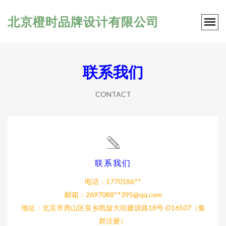
北京橙时品牌设计有限公司
联系我们
CONTACT
联系我们
电话：1770186**
邮箱：2697088**
395@qq.com
地址：北京市房山区良乡凯旋大街建设路18号-D16507（集
群注册）